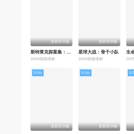
更新至02集
更新至06集
斯特莱克探案集：墨黑之心第六季
星球大战：骨干小队
生
2024/英国/美剧
2024/美国/美剧
202
0.0分
0.0分
0.
更新至10集
更新至04集