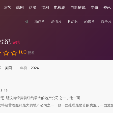
综艺
韩剧
动漫
港剧
电视剧
电影解说
专题
资讯
动作片
爱情片
科幻片
恐怖片
战争片
经纪
完结
0.0
很差
区：
美国
年份：
2024
23:49
恩·斯汉特经营着纽约最大的地产公司之一，他一面..
汉特经营着纽约最大的地产公司之一，他一面处理最昂贵的房源，一面激