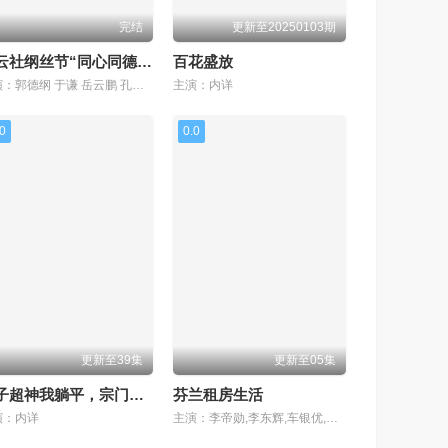
完结
更新至20250103期
德云社纲丝节“同心同德”之笑剧《相声演义》 2024
百花盛放
主演：郭德纲 于谦 岳云鹏 孔云龙 张九林 孙子钊 郎昊辰 尚筱菊 王筱阁 于筱怀
主演：内详
.0
0.0
更新至39集
更新至05集
弟子超神我躺平，宗门毁灭我无敌
芬兰租房生活
演：内详
主演：李帝勋,李东辉,车银优,郭东延