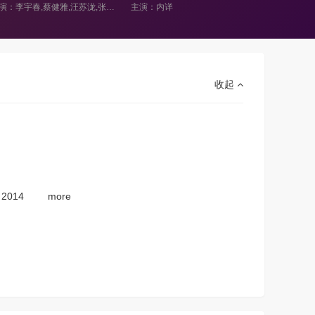
主演：李宇春,蔡健雅,汪苏泷,张信哲,陈楚生,陶喆,张碧晨
主演：内详
主演：内详
收起
2014
more