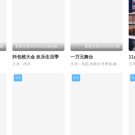
1期
更新至第20250101期包袱日记下
更新至第20250101期
抖包袱大会 欢乐生活季
一万元舞台
1
主演：内详
主演：刘恋,朱婧汐,李希侃,杨若天
主
0.0
0.0
0