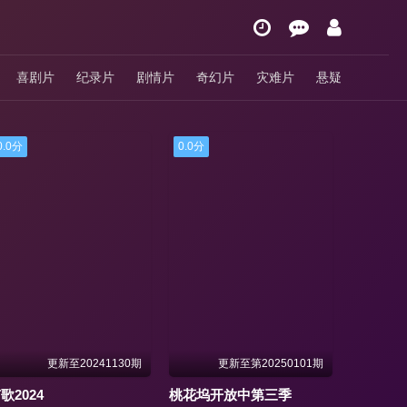
喜剧片
纪录片
剧情片
奇幻片
灾难片
悬疑
0.0分
0.0分
0.0分
更新至20241130期
更新至第20250101期
歌2024
桃花坞开放中第三季
来活了兄